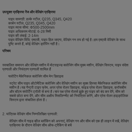
उपयुक्त प्रक्रिया रेंज और वेल्डिंग प्रक्रिया
पाइप सामग्री: हल्के स्टील, Q235, Q345, Q420
कार्बन स्टील, Q235, Q345, Q420
पाइप व्यास सीमा: Φ500-2500mm
पाइप अधिकतम मोटाई: 6-28 मिमी
पाइप की लंबाई: 2-14m
पाइप वेल्डिंग विधि: एमएजी, पाइप हिल जाएगा, वेल्डिंग गन तय हो गई है।हम एमएजी वेल्डिंग के साथ
पुष्टि करते हैं, कोई वेल्डिंग ड्रॉपिंग नहीं है।
परिचय
स्वचालित समापन और वेल्डिंग मशीन में मोटराइज्ड क्लोजिंग सीम मुख्य मशीन, वेल्डिंग सिस्टम, पाइप संदेश
प्रणाली और नियंत्रण प्रणाली शामिल हैं
फ्लोटिंग मैकेनिकल क्लोजिंग सीम मेन डिवाइस
स्ट्रेट सीम पाइप ऑटोमैटिक क्लोजिंग और वेल्डिंग मशीन का मुख्य हिस्सा मैकेनिकल क्लोजिंग सीम
मशीन है।यह गैन्ट्री टाइप फ्रेम, अपर प्रेस रोलर डिवाइस, साइड प्रेस रोलर डिवाइस, क्रॉसबीम
और बॉटम सपोर्टिंग ट्रॉली से बना है।चार पक्ष प्रेस रोलर्स झुके हुए पाइप को बंद कर देंगे, सीम को
सबसे छोटा बना देंगे, और सीम अक्षीय मिसलिग्न्मेंट को नियंत्रित करेंगे, और प्रेस रोलर हाइड्रोलिक
सिस्टम द्वारा संचालित होता है।
2. यांत्रिक वेल्डिंग सीम निम्नलिखित प्रणाली:
वेल्डिंग सीम में गाइड व्हील ब्लॉकिंग को अपनाएं, वेल्डिंग गन और सीम को एक ही लाइन में रखें, वेल्डिंग
प्रक्रिया के दौरान वेल्डिंग सीम ऑफ-ट्रैकिंग से बचें