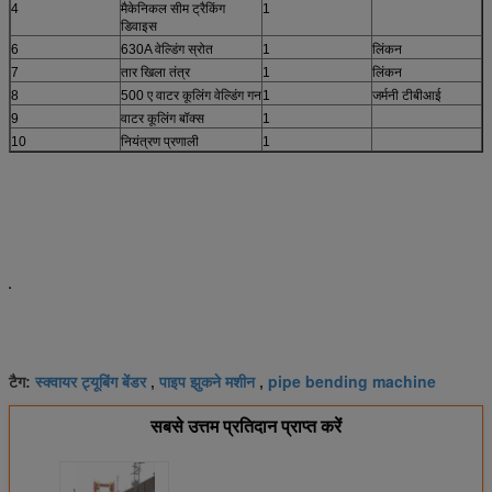
4
मैकेनिकल सीम ट्रैकिंग
1
डिवाइस
6
630A वेल्डिंग स्रोत
1
लिंकन
7
तार खिला तंत्र
1
लिंकन
8
500 ए वाटर कूलिंग वेल्डिंग गन
1
जर्मनी टीबीआई
9
वाटर कूलिंग बॉक्स
1
10
नियंत्रण प्रणाली
1
स्क्वायर ट्यूबिंग बेंडर
पाइप झुकने मशीन
pipe bending machine
टैग:
,
,
सबसे उत्तम प्रतिदान प्राप्त करें