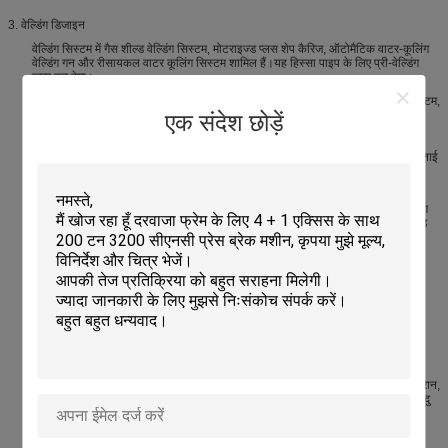
3. वेल्डिंग डिजाइन
वेल्डिंग सिस्टम में गैस शील्ड वेल्डिंग सिस्टम, मोटराइज्ड प्लस शेप कैरिज, ऑटोमैटिक वाटर-कूलिंग
वेल्डिंग गन और रीसायकल वाटर कूलिंग सिस्टम शामिल हैं।यह हिस्सा पाइप के लिए प्री-वेल्डिंग
खत्म कर देगा।
वेल्डिंग पावर, वायर फीडिंग मैकेनिज्म, शील्ड गैस कन्वेक्शन डिवाइस से बना गैस शील्ड वेल्डिंग सिस्टम,
वेल्डिंग पावर यूएसए लिंकन डीसी 600 है
एक संदेश छोड़ें
मोटराइज्ड प्लस-शेप कैरिज: वेल्डिंग गन अलाइनमेंट पोजीशन को एडजस्ट करें, स्ट्रोक
50x200mm
स्वचालित वाटर कूलिंग वेल्डिंग गन: जर्मनी TBI ब्रांड का उपयोग करें, मॉडल 500A स्वचालित कताई
प्रकार वाटर कूलिंग वेल्डिंग गन
रीसायकल वाटर कूलिंग सिस्टम: स्टैंडर्ड वाटर कूलिंग बॉक्स, पाइप कन्वेक्शन सिस्टम चुनें
इनपुट सिस्टम फीडिंग ट्रॉली, पाइप पोजिशनिंग डिवाइस और स्टील रेल से बना है।इसका उपयोग
पाइप संवहन के लिए किया जाता है।इस प्रणाली की वेल्डिंग विधि पाइप चलती है, वेल्डिंग गन वेल्ड
करने का निश्चित तरीका है।
फीडिंग ट्रॉली ड्राइविंग सिस्टम स्थिर चलने को सुनिश्चित करने के लिए गियर और रैक मेश को
अपनाता है।
सीधापन सुनिश्चित करने के लिए स्टील रेल 43 किलो भारी रेल का उपयोग करती है
ट्रॉली की दो गति होती है, वेल्डिंग के दौरान यह धीमी गति से चलती है, लौटने के दौरान यह तेज
चलती है।
स्टील पाइप समापन प्रणाली
स्टील पाइप क्लोजिंग सिस्टम इस उपकरण का प्रमुख हिस्सा है।पाइप झुकने की प्रक्रिया के दौरान,
पाइप में कुछ खराबी होगी, जिससे सीम को बंद करने में कठिनाई होगी।हम दबाव जोड़ते हुए तीन बिंदु
अपनाते हैं, इस समस्या को हल करने के लिए दो बिंदुओं का समर्थन करते हैं।
क्लोजिंग सिस्टम में लेफ्ट-राइट प्रेस रोलर्स, अप और बॉटम प्रेस रोलर्स, अप और बॉटम सपोर्टिंग