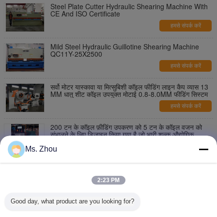
Steel Plate Cutter Hydraulic Shearing Machine With
CE And ISO Certificate
हमसे संपर्क करें
Mild Steel Hydraulic Guillotine Shearing Machine
QC11Y-25X2500
हमसे संपर्क करें
सर्वो मोटर यास्कावा या मित्सुबिशी कॉइल फीडिंग लाइन कैप व्यास 13
MM धातु शीट कॉइल उपयुक्त मोटाई 0.8-8.0MM फीडिंग सिस्टम
हमसे संपर्क करें
200 टन के कॉइल फ़ीडिंग उपकरण को 5 टन के कॉइल वजन को
संभालने के लिए डिज़ाइन किया गया है जो भारी शुल्क औद्योगिक
अनुप्रयोगों के लिए उपयुक्त है
हमसे संपर्क करें
Ms. Zhou
20 मिमी मेडिसिन कैप व्यास कॉइल फीडिंग लाइन का उपयोग यास्कावा
या मित्सुबिशी सर्वो मोटर और 200 टन दबाव सुनिश्चित करने वाले
विनिर्माण
2:23 PM
हमसे संपर्क करें
Good day, what product are you looking for?
विनिर्माण में 20 मिमी दवा कैप व्यास भागों की सटीक फीडिंग में सक्षम
टच स्क्रीन पीएलसी स्वचालित कॉइल फीडर